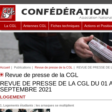
[
]
[
]
La CGL
Antennes CGL
Fiches techniques
Actions et Positio
Accueil
|
Publications
|
Revue de presse de la CGL
|
REVUE DE PRESSE DE L
Revue de presse de la CGL
REVUE DE PRESSE DE LA CGL DU 01 A
SEPTEMBRE 2021
LOGEMENT
1. Logements étudiants : les arnaques se multiplient