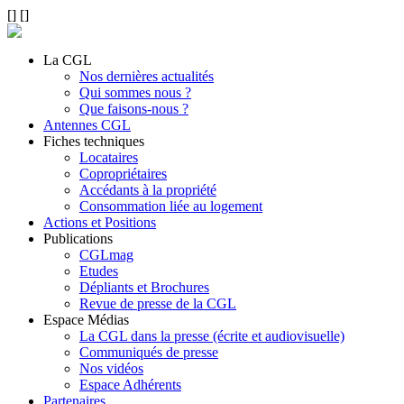
[
]
[
]
La CGL
Nos dernières actualités
Qui sommes nous ?
Que faisons-nous ?
Antennes CGL
Fiches techniques
Locataires
Copropriétaires
Accédants à la propriété
Consommation liée au logement
Actions et Positions
Publications
CGLmag
Etudes
Dépliants et Brochures
Revue de presse de la CGL
Espace Médias
La CGL dans la presse (écrite et audiovisuelle)
Communiqués de presse
Nos vidéos
Espace Adhérents
Partenaires