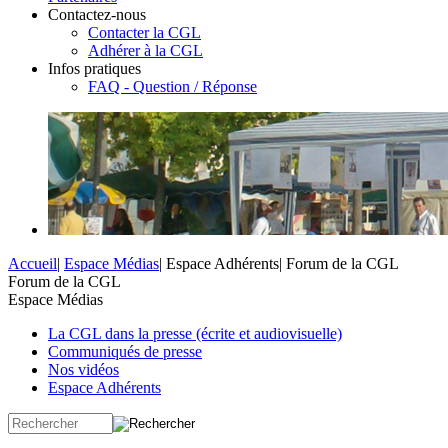
Contactez-nous
Contacter la CGL
Adhérer à la CGL
Infos pratiques
FAQ - Question / Réponse
Accueil
|
Espace Médias
|
Espace Adhérents
|
Forum de la CGL
Forum de la CGL
Espace Médias
La CGL dans la presse (écrite et audiovisuelle)
Communiqués de presse
Nos vidéos
Espace Adhérents