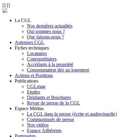
[
]
[
]
La CGL
Nos dernières actualités
Qui sommes nous ?
Que faisons-nous ?
Antennes CGL
Fiches techniques
Locataires
Copropriétaires
Accédants à la propriété
Consommation liée au logement
Actions et Positions
Publications
CGLmag
Etudes
Dépliants et Brochures
Revue de presse de la CGL
Espace Médias
La CGL dans la presse (écrite et audiovisuelle)
Communiqués de presse
Nos vidéos
Espace Adhérents
Partenaires